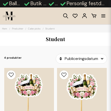
Ballongdekorationer
Butik i Finja, Hässleholm
Fotobås
Personlig festdekor - bröllop, babyshower, student
Hem
Produkter
Cake picks
Student
Student
4 produkter
Publiceringsdatum