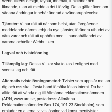
Webbutikens design, layout, innehåll, funktioner och
liknande, utan att meddela det i förväg. Detta gäller även om
sådana ändringar innebär ändrad användarupplevelse.
Tjänster:
Vi har rätt att när som helst, utan föregående
meddelande därom, erbjuda nya tjänster, förändra
utbudet av
våra varor och rätt att upphöra med tillhandahållandet av
varorna och/eller
Webbutiken
.
Lagval och tvistelösning
Tillämplig lag:
Dessa Villkor ska tolkas i enlighet med
svensk lag och rätt.
Alternativ tvistelösningsmetod:
Tvister som uppstår mellan
dig och oss ska i första hand försöka lösas internt. Du har
alltid rätt att vända dig till Allmänna reklamationsnämnden
(ARN,
www.arn.se
, postadress: Allmänna
Reklamationsnämnden Box 174, 101 23 Stockholm), som
erbjuder en alternativ tvistlösning vid konsumenttvister.