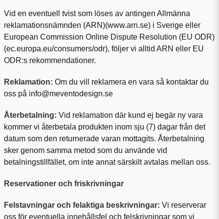
Vid en eventuell tvist som löses av antingen Allmänna
reklamationsnämnden (ARN)(
www.arn.se
) i Sverige eller
European Commission Online Dispute Resolution (EU ODR)
(
ec.europa.eu/consumers/odr
)
, följer vi alltid ARN eller EU
ODR:s rekommendationer.
Reklamation:
Om du vill reklamera en vara så kontaktar du
oss på info@meventodesign.se
Återbetalning:
Vid reklamation där kund ej begär ny vara
kommer vi återbetala produkten inom sju (7) dagar från det
datum som den returnerade varan mottagits. Återbetalning
sker genom samma metod som du använde vid
betalningstillfället, om inte annat särskilt avtalas mellan oss.
Reservationer och friskrivningar
Felstavningar och felaktiga beskrivningar:
Vi reserverar
oss för eventuella innehållsfel och felskrivningar som vi