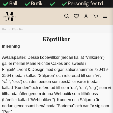
Ballongdekorationer
Butik i Finja, Hässleholm
Fotobås
Personlig festdekor - bröllop, babyshower, student
Hem
Köpvillkor
Köpvillkor
Inledning
Avtalsparter:
Dessa köpevillkor (nedan kallat ”Villkoren”)
gäller mellan Marie Richter Cakes and sweets i
Finja/M Event & Design med organisationsnummer 720419-
3564 (nedan kallad ”Säljaren” och refererad till som ”vi”,
”vår”, ”oss”) och den person som beställer varor (nedan
kallad ”Kunden” och refererad till som ”du”, ”din”, ”dig”) som vi
tillhandahåller genom denna Webbutik som tillhör oss
(härefter kallad ”Webbutiken”). Kunden och Säljaren är
nedan gemensamt benämnda ”Parterna” och var för sig som
”Part”.