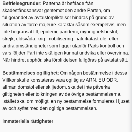
Befrielsegrunder:
Parterna är befriade från
skadeståndsansvar gentemot den andre Parten, om
fullgörandet av avtalsförpliktelser hindras på grund av
situation av force majeure-karaktär såsom exempelvis, men
inte begränsat till, epidemi, pandemi, myndighetsbeslut,
strejk, eldsvåda, krig, mobilisering, naturkatastrofer eller
andra omständigheter som ligger utanför Parts kontroll och
vars följder Part inte skäligen kunnat undvika eller övervinna.
När hindret upphör, ska förpliktelsen fullgöras på avtalat sätt.
Bestämmelses ogiltighet:
Om någon bestämmelse i dessa
Villkor skulle konstateras vara ogiltig av ARN, EU ODR,
allmän domstol eller skiljedom, ska det inte påverka
giltigheten eller tolkningen av de övriga bestämmelserna.
Istället ska, om möjligt, en ny bestämmelse formuleras i ljuset
av och syftet med den ogiltiga bestämmelsen.
Immateriella rättigheter