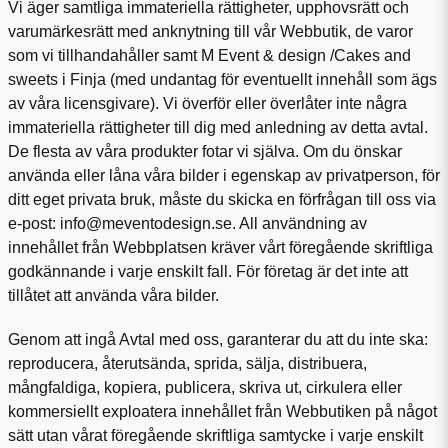
Vi äger samtliga immateriella rättigheter, upphovsrätt och
varumärkesrätt med anknytning till vår Webbutik, de varor
som vi tillhandahåller samt M Event & design /Cakes and
sweets i Finja (med undantag för eventuellt innehåll som ägs
av våra licensgivare). Vi överför eller överlåter inte några
immateriella rättigheter till dig med anledning av detta avtal.
De flesta av våra produkter fotar vi själva. Om du önskar
använda eller låna våra bilder i egenskap av privatperson, för
ditt eget privata bruk, måste du skicka en förfrågan till oss via
e-post: info@meventodesign.se. All användning av
innehållet från Webbplatsen kräver vårt föregående skriftliga
godkännande i varje enskilt fall. För företag är det inte att
tillåtet att använda våra bilder.
Genom att ingå Avtal med oss, garanterar du att du inte ska:
reproducera, återutsända, sprida, sälja, distribuera,
mångfaldiga, kopiera, publicera, skriva ut, cirkulera eller
kommersiellt exploatera innehållet från Webbutiken på något
sätt utan vårat föregående skriftliga samtycke i varje enskilt