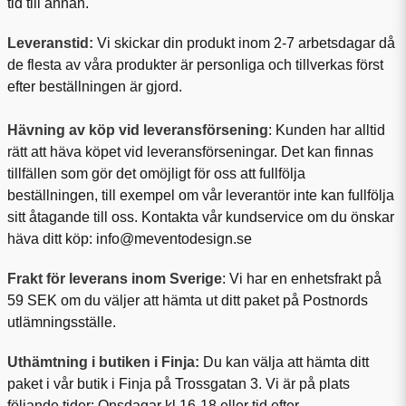
tid till annan.
Leveranstid:
Vi skickar din produkt inom 2-7 arbetsdagar då
de flesta av våra produkter är personliga och tillverkas först
efter beställningen är gjord.
Hävning av köp vid leveransförsening
: Kunden har alltid
rätt att häva köpet vid leveransförseningar. Det kan finnas
tillfällen som gör det omöjligt för oss att fullfölja
beställningen, till exempel om vår leverantör inte kan fullfölja
sitt åtagande till oss. Kontakta vår kundservice om du önskar
häva ditt köp:
info@meventodesign.se
Frakt för leverans inom Sverige
: Vi har en enhetsfrakt på
59 SEK om du väljer att hämta ut ditt paket på Postnords
utlämningsställe.
Uthämtning i butiken i Finja:
Du kan välja att hämta ditt
paket i vår butik i Finja på Trossgatan 3. Vi är på plats
följande tider: Onsdagar kl 16-18 eller tid efter