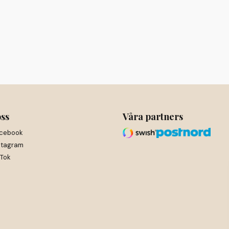
oss
Våra partners
cebook
stagram
kTok