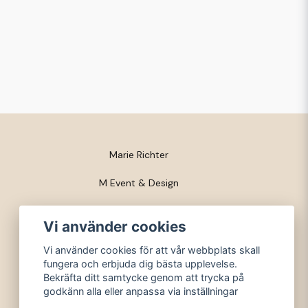
Marie Richter
M Event & Design
Trossgatan 3
Vi använder cookies
281 53 Finja
Vi använder cookies för att vår webbplats skall
fungera och erbjuda dig bästa upplevelse.
org nr: 720419-3564
Bekräfta ditt samtycke genom att trycka på
godkänn alla eller anpassa via inställningar
Mejl: info@meventodesign.se