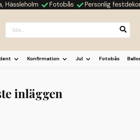
ja, Hässleholm
Fotobås
Personlig festdeko
dent
Konfirmation
Jul
Fotobås
Ball
te inläggen