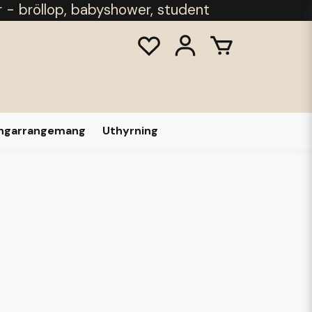
r - bröllop, babyshower, student
ongarrangemang
Uthyrning