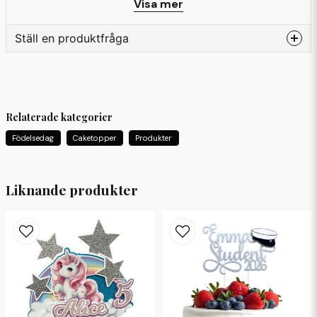
Visa mer
Ställ en produktfråga
question
Fråga oss något om denna produkten...
Relaterade kategorier
Födelsedag
Caketopper
Produkter
name
Namn
Liknande produkter
email
Mejladress
Ja, ni får publicera min fråga