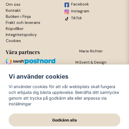
Om oss
Facebook
Kontakt
Instagram
Butiken i Finja
TikTok
Frakt och leverans
Köpvillkor
Integritetspolicy
Cookies
Våra partners
Marie Richter
M Event & Design
Trossgatan 3
Vi använder cookies
281 53 Finja
Vi använder cookies för att vår webbplats skall fungera
och erbjuda dig bästa upplevelse. Bekräfta ditt samtycke
org nr: 720419-3564
genom att trycka på godkänn alla eller anpassa via
inställningar
Mejl: info@meventodesign.se
Godkänn alla