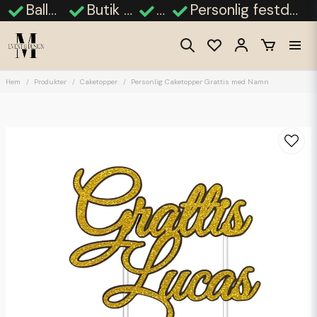
Ballongdekorationer
Butik i Finja, Hässleholm
Fotobås
Personlig festdekor - bröllop, babyshower, student
Hem
Produkter
Caketopper
Personlig Caketopper Grattis med Namn