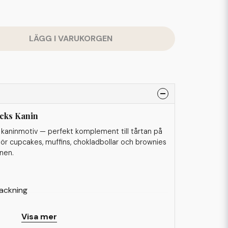
LÄGG I VARUKORGEN
icks Kanin
kaninmotiv — perfekt komplement till tårtan på
Gör cupcakes, muffins, chokladbollar och brownies
onen.
packning
Visa mer
av hög kvalitet, träpinne