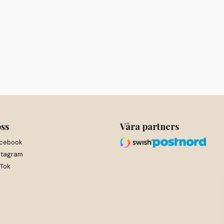
oss
Våra partners
cebook
stagram
kTok