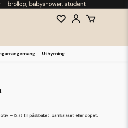
r - bröllop, babyshower, student
ongarrangemang
Uthyrning
n
iv — 12 st till påskbaket, barnkalaset eller dopet.