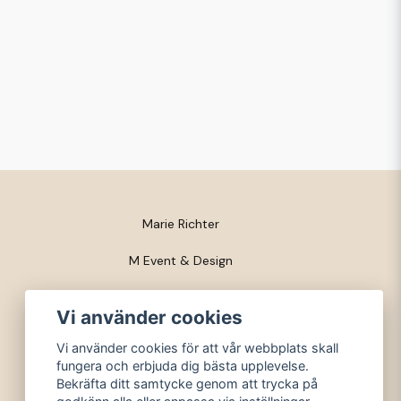
Marie Richter
M Event & Design
Trossgatan 3
Vi använder cookies
281 53 Finja
Vi använder cookies för att vår webbplats skall
fungera och erbjuda dig bästa upplevelse.
org nr: 720419-3564
Bekräfta ditt samtycke genom att trycka på