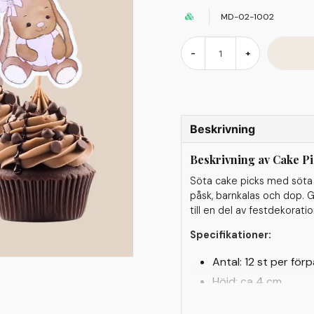
MD-02-1002
-
+
Beskrivning
Beskrivning av Cake P
Söta cake picks med söta 
påsk, barnkalas och dop. 
till en del av festdekorati
Specifikationer:
Antal: 12 st per för
Höjd: ca 4 cm
Material: cardstock 