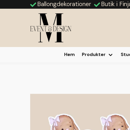
Ballongdekorationer
Butik i Fin
Hem
Produkter
Stu
Hem
Produkter
Cake picks
Cake Picks Kanin