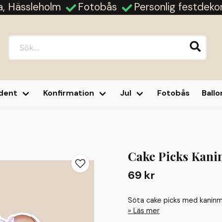
ja, Hässleholm
Fotobås
Personlig festdeko
dent
Konfirmation
Jul
Fotobås
Ball
Cake Picks Kani
69 kr
Söta cake picks med kaninmot
Läs mer