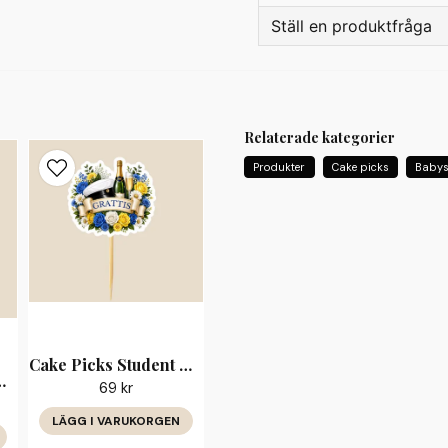
Tillverkningstid: 2
Ställ en produktfråga
📦 Skickas spårbart med Po
question
Fråga oss något om de
Relaterade kategorier
Produkter
Cake picks
Baby
name
Namn
Ja, ni får publicera 
Cake Picks Student Blå Blommor Grattis
sa Blommor Grattis
69 kr
LÄGG I VARUKORGEN