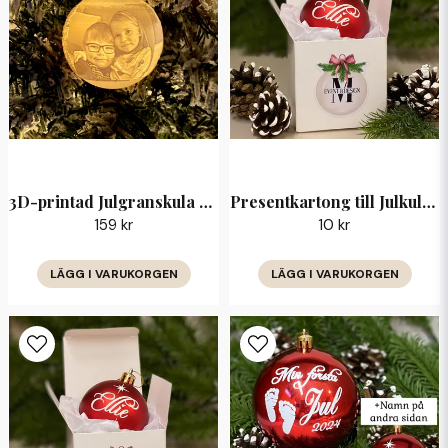
Ja, ni får publicera min fråga
Skicka fråga
3D-printad Julgranskula med Egen Bild — upplyst
Presentkartong till Julkula 8 cm
159 kr
10 kr
LÄGG I VARUKORGEN
LÄGG I VARUKORGEN