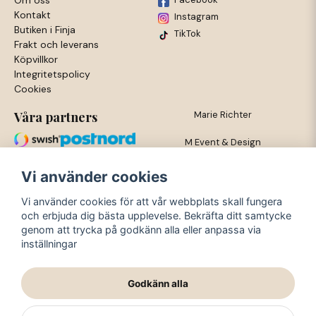
Om oss
Kontakt
Instagram
Butiken i Finja
TikTok
Frakt och leverans
Köpvillkor
Integritetspolicy
Cookies
Våra partners
Marie Richter
M Event & Design
Trossgatan 3
Vi använder cookies
281 53 Finja
Vi använder cookies för att vår webbplats skall fungera
och erbjuda dig bästa upplevelse. Bekräfta ditt samtycke
org nr: 720419-3564
genom att trycka på godkänn alla eller anpassa via
inställningar
Mejl: info@meventodesign.se
Godkänn alla