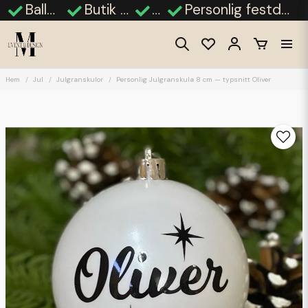
Ballongdekorationer
Butik i Finja, Hässleholm
Fotobås
Personlig festdekor - bröllop, babyshower, student
Hem
Jul
Julgranskulor
Personlig Julgranskula 8 cm — typsnitt Oliver