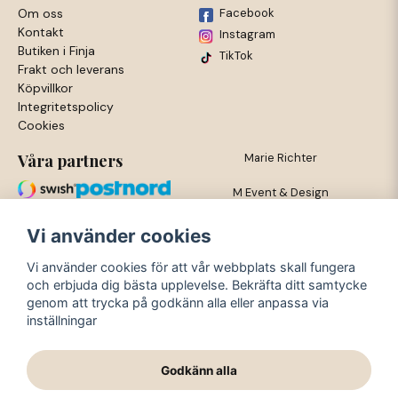
Om oss
Facebook
Kontakt
Instagram
Butiken i Finja
TikTok
Frakt och leverans
Köpvillkor
Integritetspolicy
Cookies
Våra partners
Marie Richter
M Event & Design
Trossgatan 3
Vi använder cookies
281 53 Finja
Vi använder cookies för att vår webbplats skall fungera
och erbjuda dig bästa upplevelse. Bekräfta ditt samtycke
org nr: 720419-3564
genom att trycka på godkänn alla eller anpassa via
inställningar
Mejl: info@meventodesign.se
Godkänn alla