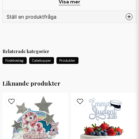
Visa mer
Ställ en produktfråga
question
Fråga oss något om denna produkten...
Relaterade kategorier
Födelsedag
Caketopper
Produkter
name
Namn
Liknande produkter
email
Mejladress
Ja, ni får publicera min fråga