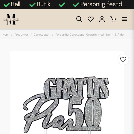
Ballongdekorationer
Butik i Finja, Hässleholm
Fotobås
Personlig festdekor - bröllop, babyshower, student
Hem
Produkter
Caketopper
Personlig Caketopper Grattis med Namn & Ålder