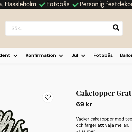
ja, Hässleholm
Fotobås
Personlig festdeko
dent
Konfirmation
Jul
Fotobås
Ball
Konfirmationsdagen
Caketopper Grat
69 kr
Vacker caketopper med texte
och färger att välja mellan.
Läs mer