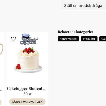
Ställ en produktfråga
question
Fråga oss något om de
Relaterade kategorier
Konfirmation
Produkter
Cak
name
Namn
Ja, ni får publicera 
Caketopper Student 2026
Caketopper Grattis till Studenten 2026
69 kr
LÄGG I VARUKORGEN