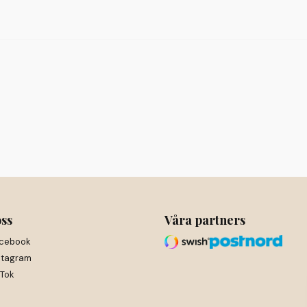
oss
Våra partners
cebook
stagram
kTok