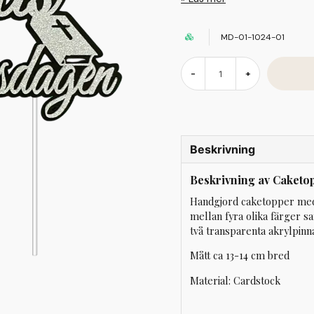
MD-01-1024-01
-
+
Beskrivning
Beskrivning av Caketo
Handgjord caketopper med 
mellan fyra olika färger 
två transparenta akrylpinna
Mått ca 13-14 cm bred
Material: Cardstock