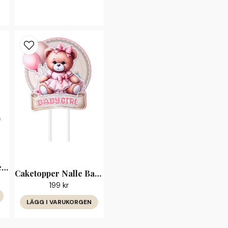
Personlig Caketopper Student 2026 med Namn
Caketopper Nalle Baby Girl — handgjord tårtdekoration
199 kr
LÄGG I VARUKORGEN