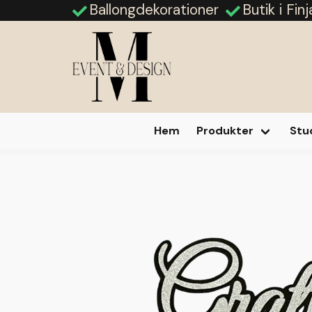
Ballongdekorationer
Butik i Fin
Hem
Produkter
Stu
Hem
Produkter
Caketopper
Caketopper Grattis på 